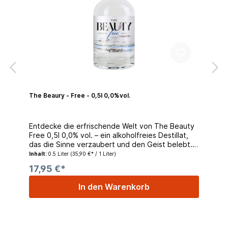
The Beaury - Free - 0,5l 0,0%vol.
Entdecke die erfrischende Welt von The Beauty
Free 0,5l 0,0% vol. – ein alkoholfreies Destillat,
das die Sinne verzaubert und den Geist belebt.
Hergestellt mit Sorgfalt und Leidenschaft, bringt
Inhalt:
0.5 Liter
(35,90 €* / 1 Liter)
dieses einzigartige Getränk das Beste der Natur
17,95 €*
direkt zu dir nach Hause. Inspiriert von den
malerischen Ufern des Bodensees und den
In den Warenkorb
reichen Aromen der Region, vereint The Beauty
Free feinste BIO Botanicals zu einer
harmonischen Komposition. Zitronenmelisse
verleiht eine erfrischende Zitrusnote, während
Lavendel eine subtile Blumigkeit beisteuert. Die