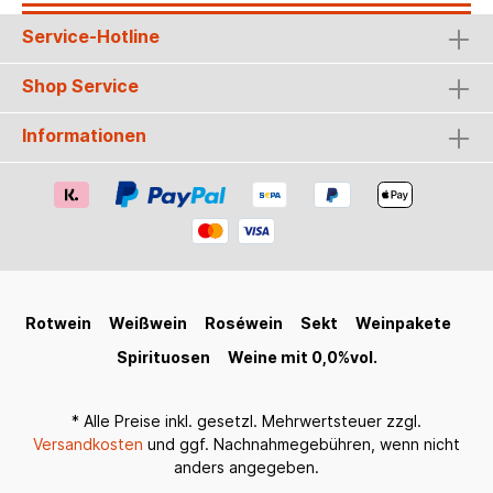
leichte Süße von Brennäpfeln rundet das
Service-Hotline
Geschmackserlebnis perfekt ab. Ob bei einem
entspannten Abend zuhause oder als belebende
Alternative für gesellige Anlässe – The Beauty
Shop Service
Free ist der ideale Begleiter für jeden Moment.
Genieße den vollen Geschmack, ohne
Informationen
Kompromisse bei deinem Wohlbefinden
einzugehen. Tauche ein in die Welt von The
Beauty Free und erlebe puren Genuss, ganz
ohne Alkohol. Gönn dir eine Auszeit und genieße
jeden Schluck dieses einzigartigen Destillats – ein
wahres Geschenk der Natur für Körper und Geist.
Rotwein
Weißwein
Roséwein
Sekt
Weinpakete
Spirituosen
Weine mit 0,0%vol.
* Alle Preise inkl. gesetzl. Mehrwertsteuer zzgl.
Versandkosten
und ggf. Nachnahmegebühren, wenn nicht
anders angegeben.