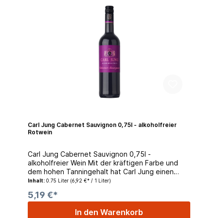
passend zu Burger, Pizza und Carpaccio.
Trinktemperatur 16-18 Grad. Die Flasche Wein
enthält < 0,5%vol. alc. *Energie: 100kJ/24kcal pro
100ml. Etwa 30% weniger Kalorien als die
alkoholhaltigen Weine der Serie.
Carl Jung Cabernet Sauvignon 0,75l - alkoholfreier
Rotwein
Carl Jung Cabernet Sauvignon 0,75l -
alkoholfreier Wein Mit der kräftigen Farbe und
dem hohen Tanningehalt hat Carl Jung einen
Cabernet Sauvignon aufgelegt. Beerig, Würzig
Inhalt:
0.75 Liter
(6,92 €* / 1 Liter)
und harmonisch im Geschmack erleben Sie hier
5,19 €*
vollen Weingenuss - ganz ohne Alkohol. Die Carl
Jung GmbH mit Sitz in Rüdesheim ist ein
In den Warenkorb
traditionsreiches Unternehmen mit mehr als