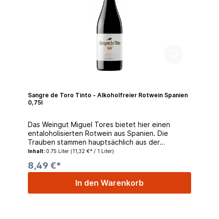
Sangre de Toro Tinto - Alkoholfreier Rotwein Spanien
0,75l
Das Weingut Miguel Tores bietet hier einen
entaloholisierten Rotwein aus Spanien. Die
Trauben stammen hauptsächlich aus der
Rebsorte Shiraz, welche in Spanien Syrah heißt.
Inhalt:
0.75 Liter
(11,32 €* / 1 Liter)
Farbe: dunkel glänzendes Kirschrot Duft:
8,49 €*
exquisites, aromatisch fruchtbetontes Bouquet
von saftig gereiften Himbeeren und
In den Warenkorb
Quittengelee unterlegt mit nur sehr zarten
Anklängen der französischen Eiche (wie frisch
geröstetes Brot, Vanille) Geschmack: am Gaumen
samtweich, saftig und harmonisch ausgewogen