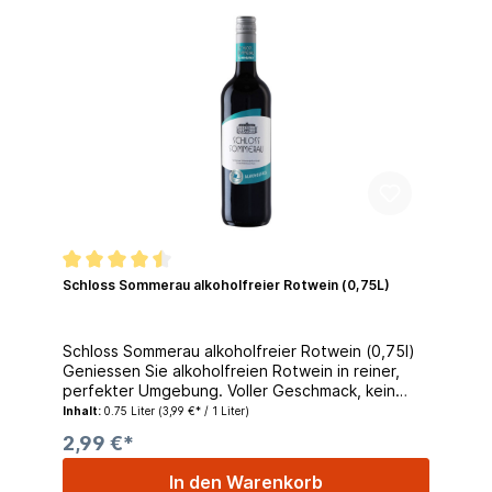
mit der feinen Frucht des Bouquets und einem
Hauch von Süße im Finale Serviervorschlag:ein
Allrounder bei Tisch, von pikanter Pasta und
mediterranen Auflaufgerichten bis zu gegrilltem
und gebratenem Fleisch, sogar zu Wildgerichten
Lagerungshinweis: An einem kühlen und
trockenne Ort fern von direktem Licht
aufbewahren.
Schloss Sommerau alkoholfreier Rotwein (0,75L)
Schloss Sommerau alkoholfreier Rotwein (0,75l)
Geniessen Sie alkoholfreien Rotwein in reiner,
perfekter Umgebung. Voller Geschmack, kein
Alkohol. Alkoholfreier Wein muss nicht langweilig
Inhalt:
0.75 Liter
(3,99 €* / 1 Liter)
sein.
2,99 €*
In den Warenkorb