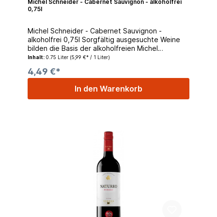
Michel Schneider - Cabernet Sauvignon - alkoholfrei
0,75l
Michel Schneider - Cabernet Sauvignon -
alkoholfrei 0,75l Sorgfältig ausgesuchte Weine
bilden die Basis der alkoholfreien Michel
Schneider Weine. Mit Hilfe modernster
Inhalt:
0.75 Liter
(5,99 €* / 1 Liter)
Technologie werden diese Weine in einem
4,49 €*
schonenden Verfahren entalkoholisiert. Genießen
Sie diese geschmackvolle, alkoholfreie
In den Warenkorb
Alternative zu herzhaften Fleischgerichten und
würzigem Käse.