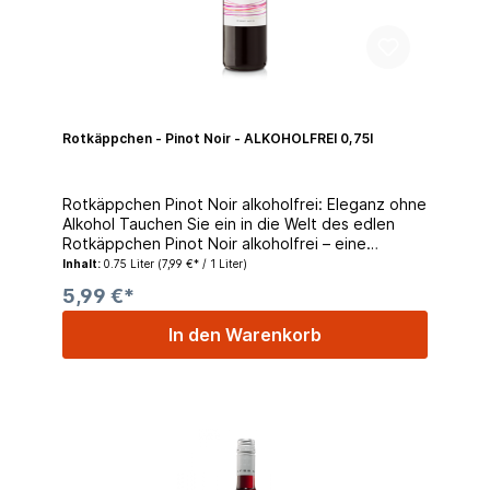
Rotkäppchen - Pinot Noir - ALKOHOLFREI 0,75l
Rotkäppchen Pinot Noir alkoholfrei: Eleganz ohne
Alkohol Tauchen Sie ein in die Welt des edlen
Rotkäppchen Pinot Noir alkoholfrei – eine
einzigartige Kreation für Genießer, die den vollen
Inhalt:
0.75 Liter
(7,99 €* / 1 Liter)
Geschmack des Pinot Noir ohne Alkohol erleben
5,99 €*
möchten. Geschmacksprofil: Dieser alkoholfreie
Pinot Noir präsentiert sich mit einer
In den Warenkorb
faszinierenden Eleganz, geprägt von roten
Früchten, subtilen Gewürznoten und einer zarten
Tanninstruktur. Die sorgfältige Auswahl der
Trauben und die schonende Verarbeitung
bewahren die charakteristischen Merkmale des
Pinot Noir, während der Alkoholgehalt auf ein
Minimum reduziert wurde. Besonderheiten:
Alkoholfrei: Genießen Sie die Raffinesse des