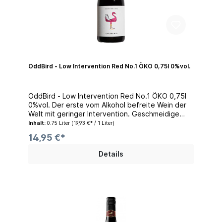
Lagerungshinweis: An einem kühlen und
trockenen Ort fern von direktem Licht
aufbewahren.
OddBird - Low Intervention Red No.1 ÖKO 0,75l 0%vol.
OddBird - Low Intervention Red No.1 ÖKO 0,75l
0%vol. Der erste vom Alkohol befreite Wein der
Welt mit geringer Intervention. Geschmeidige
Cuvée aus Merlot undPinot Noir aus Breganze,
Inhalt:
0.75 Liter
(19,93 €* / 1 Liter)
einer Stadt in der italienischen Region Venetien.
14,95 €*
Spontan vergoren, von Hand geerntet, 100%
biologisch und in Barriques und Tonneaux
Details
vergoren. Es vereinen sich Aromen von
Brombeere, Heidelbeere, Kirsche untermalt von
einer dezenten Holznote.