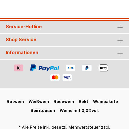
folgt die für Pierre 0% wichtige Phase der
Entalkoholisierung. Der Wein wird mit Kohlensäure
angereichert. Dann wird dieser elegante
alkoholfreie Mousseux abgefüllt und die Flaschen
werden stilecht ausgestattet Geschmack:
Service-Hotline
Muskat- und Blütennoten, sowie Aromen von
Johannisbeeren und Himbeeren prägen das
Bouquet. Der Rosé hinterlässt eine feine Frische
Shop Service
am Gaumen
Informationen
Rotwein
Weißwein
Roséwein
Sekt
Weinpakete
Spirituosen
Weine mit 0,0%vol.
* Alle Preise inkl. gesetzl. Mehrwertsteuer zzgl.