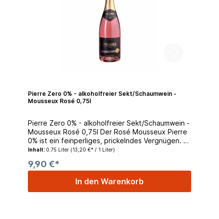
Pierre Zero 0% - alkoholfreier Sekt/Schaumwein -
Mousseux Rosé 0,75l
Pierre Zero 0% - alkoholfreier Sekt/Schaumwein -
Mousseux Rosé 0,75l Der Rosé Mousseux Pierre
0% ist ein feinperliges, prickelndes Vergnügen. Er
besticht durch seine zartrosa schimmernde
Inhalt:
0.75 Liter
(13,20 €* / 1 Liter)
Farbe. Muskat- und Blütennoten sowie Aromen
9,90 €*
von Johannisbeeren und Himbeeren prägen das
Bouquet, gefolgt vom zarten, frischen
In den Warenkorb
Geschmack. Die Trauben werden nachts
geerntet. Man profitiert so von den kühleren
Temperaturen. Im Anschluss erfolgt die
Weinherstellung nach traditionellem Verfahren. Es