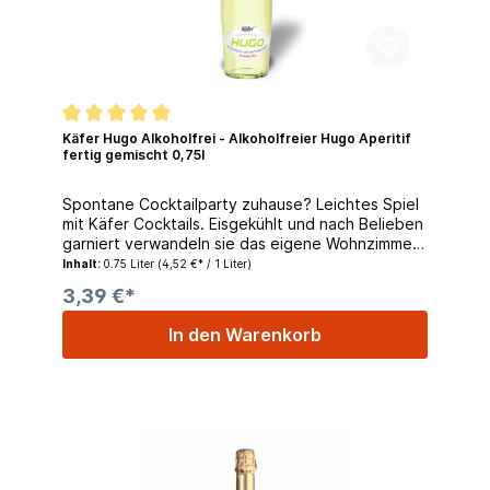
Käfer Hugo Alkoholfrei - Alkoholfreier Hugo Aperitif
fertig gemischt 0,75l
Spontane Cocktailparty zuhause? Leichtes Spiel
mit Käfer Cocktails. Eisgekühlt und nach Belieben
garniert verwandeln sie das eigene Wohnzimmer
im Handumdrehen in eine gemütliche Cocktail-
Inhalt:
0.75 Liter
(4,52 €* / 1 Liter)
Lounge. Der beliebte Hugo Cocktail fertig
3,39 €*
gemischt - auch ohne Alkohol ein Genuss.
VERZEHREMPFEHLUNG:Gießen Sie Käfer Hugo
In den Warenkorb
alkoholfrei in ein bauchiges Weißweinglas, eine
Hand voll Eiswürfel dazu, nach Belieben frische
Pfefferminzblätter, kurz vorsichtig gerührt -
fertig!