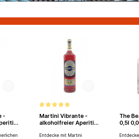
e -
Martini Vibrante -
The Bea
peritif
alkoholfreier Aperitif
0,5l 0,
- 0,75l
erlichen
Entdecke mit Martini
Entdecke