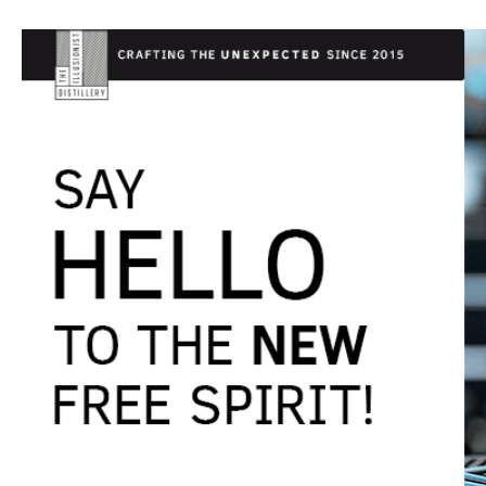
Alternative zu leichten
POINT-FIVE Pinot No
Gerichten wie Fisch und
sich zu verschiede
Geflügel.
Speisen und offenb
sofort, dass der Al
fehlt. Sehr eindruck
Genießt das Leben 
alkoholfrei!