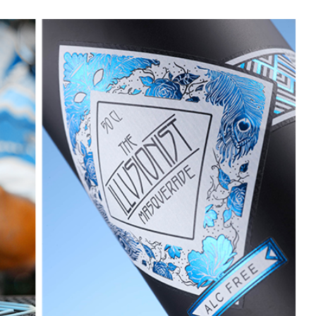
feinherbe Säurestrukturen
und fruchtige Lieblichkeit zu
herausragenden
Geschmackserlebnissen.
Leichtperlig, ausgeglichen
und erfrischend eigensinnig,
sodass jeder Schluck Spaß
und Freude auf den
nächsten macht. GUUBII ist
Deine perfekte Begleitung
und lässt Dich bei vielen
Anlässen und Situationen
von Anfang bis Ende
genießen. Um das
sicherzustellen werden für
die einmalige Rezeptur
ausschließlich natürliche
Zutaten, schonende
Verarbeitungsverfahren und
ausreichend Zeit
verwendet. Schaffe jetzt
Gelegenheiten und
begeistere Dich und
andere.Für Eure besonderen
Vine. Essig. Momente.