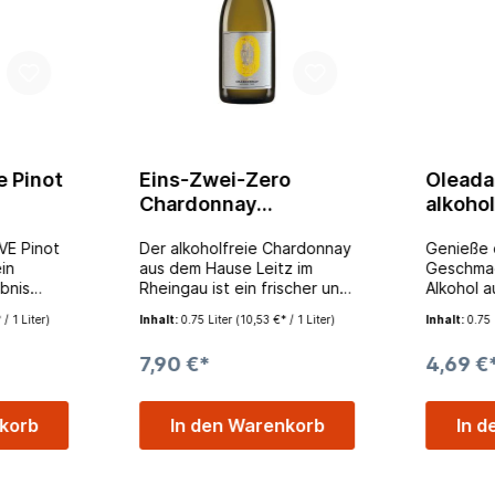
e Pinot
Eins-Zwei-Zero
Oleada
Chardonnay
alkohol
5l
alkoholfrei 0,75l
VE Pinot
Der alkoholfreie Chardonnay
Genieße d
ein
aus dem Hause Leitz im
Geschmac
bnis
Rheingau ist ein frischer und
Alkohol a
sive rote
knackiger alkoholfreier
leichter, 
/ 1 Liter)
Inhalt:
0.75 Liter
(10,53 €* / 1 Liter)
Inhalt:
0.75 
eigt dem
Chardonnay mit Noten von
goldfarb
saftige
Limetten, Zitrusfrüchten und
Bukett von
7,90 €*
4,69 €
aumen.
einem Hauch von
weißen B
che
Stachelbeere. Dieser
Zitrus.Ge
 mit
alkoholfreie Weißwein hat
alkoholf
nkorb
In den Warenkorb
In d
 Beeren,
uns auch mit seiner
gerne zu
rsche
ungewöhnlichen Länge
mediterr
überzeugt.
er ZERO-