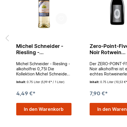
Michel Schneider -
Zero-Point-Fiv
Riesling -
Noir Rotwein
alkoholfreier
alkoholfrei 0,7
Michel Schneider - Riesling -
Der ZERO-POINT-FI
Weißwein 0,75l
alkoholfrei 0,75l Die
Noir alkoholfrei ist 
Kollektion Michel Schneider
echtes Rotweinerle
steht für Weine mit
ohne Alkohol. Inten
Inhalt:
0.75 Liter
(5,99 €* / 1 Liter)
Inhalt:
0.75 Liter
(10,53 €* 
unverwechselbarem
Beerenfucht entst
Charakter. Die weineigenen
Glas und offeriert 
4,49 €*
7,90 €*
Aromen wurden diesem
Kirscharomen am G
Riesling Weisswein schonend
Eine sehr harmonis
entzogen und nach der
Rotwein-Alternative
In den Warenkorb
In den Ware
Entalkoholisierung wieder
Nuancen von reifen
zugeführt. Genießen Sie
feiner schwarzer Ki
diese geschmackvolle,
und Anklängen von
alkoholfreie Weißwein
Johannisbeeren. D