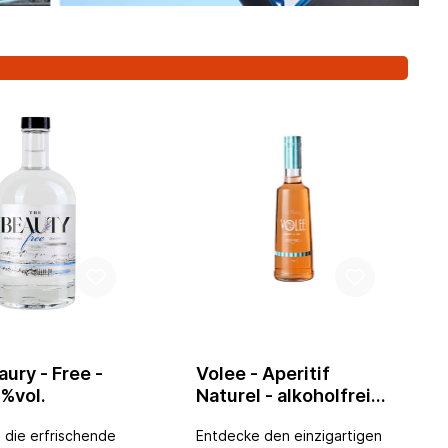
Unsere Empfehlung: auf Eis
mit einer Zitronen- oder
Orangenzeste genießen.
ury - Free -
Volee - Aperitif
0%vol.
Naturel - alkoholfreier
Aperitif 0,5l
 die erfrischende
Entdecke den einzigartigen