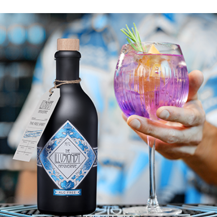
ir eignet
nsten
art nicht
kohol
svoll!
-