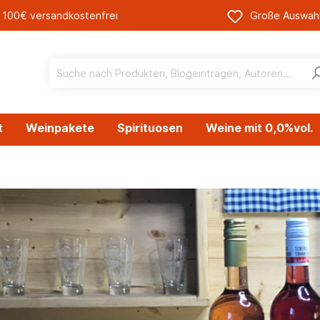
 100€ versandkostenfrei
Große Auswah
t
Weinpakete
Spirituosen
Weine mit 0,0%vol.
freie Wacholder-
Likör
tiven