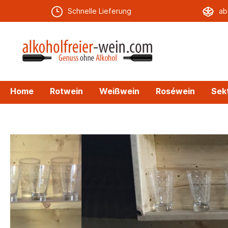
Schnelle Lieferung
ab
Home
Rotwein
Weißwein
Roséwein
Sek
Zur Kategorie Spirituosen
Aperitif
Alkohol
Alterna
Vodka
Whisky