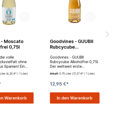
 - Moscato
Goodvines - GUUBII
frei 0,75l
Rubcycube
Alkoholfrei 0,75l
ie volle
Goodvines - GUUBII
ksvielfalt ohne
Rubcycube Alkoholfrei 0,75l
us Spanien! Ein
Der weltweit erste
frischer
alkoholfreie Aperitif auf
Liter
(6,25 €* / 1 Liter)
Inhalt:
0.75 Liter
(17,27 €* / 1 Liter)
iger Wein mit dem
Riesling- und
 Pfirsich, Litschi,
Rotweinessigbasis. Mit
*
12,95 €*
lüten und
handgepflückten
nießer trinken den
Holunderblüten,
reien Weißwein
ausgewählten Kräutern,
en Warenkorb
In den Warenkorb
 Gerichten aus der
erfrischender Zitrone und
anen Küche.
ganz viel Liebe. Sowas hast
Du noch nicht erlebt. Denn
hierbei vereinen sich